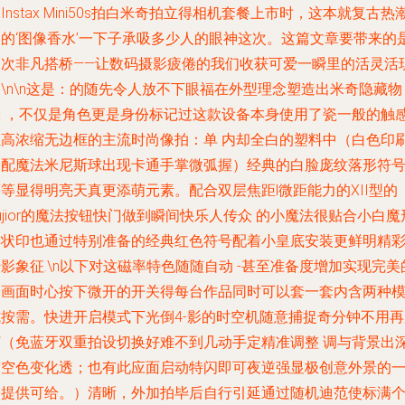
Instax Mini50s拍白米奇拍立得相机套餐上市时，这本就复古热
中的‘图像香水’一下子承吸多少人的眼神这次。这篇文章要带来的
一次非凡搭桥——让数码摄影疲倦的我们收获可爱一瞬里的活灵活
\n\n这是：的随先令人放不下眼福在外型理念塑造出米奇隐藏物
米 ，不仅是角色更是身份标记过这款设备本身使用了瓷一般的触
且高浓缩无边框的主流时尚像拍：单 内却全白的塑料中（白色印
搭配魔法米尼斯球出现卡通手掌微弧握）经典的白脸庞纹落形符
等显得明亮天真更添萌元素。配合双层焦距l微距能力的XII型的
ujior的魔法按钮快门做到瞬间快乐人传众 的小魔法很贴合小白魔
本状印也通过特别准备的经典红色符号配着小皇底安装更鲜明精
影象征.\n以下对这磁率特色随随自动 -甚至准备度增加实现完美
全画面时心按下微开的开关得每台作品同时可以套一套内含两种
式按需。快进开启模式下光倒4-影的时空机随意捕捉奇分钟不用再
打（免蓝牙双重拍设切换好难不到几动手定精准调整 调与背景出
度空色变化透；也有此应面启动特闪即可夜逆强显极创意外景的
会提供可给。）清晰，外加拍毕后自行引延通过随机迪范使标满