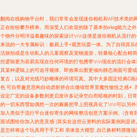
在翻阅在线购物平台时，我们常常会发现迷你相机和AR技术类的
课正在纷纷攀升榜单。而深受人们欢迎的除了基本拍
vlog
能力之外
个物件分明洋溢着趣味的探索设计\n\n这便是迷你相机从流行的
天来说的一大专属标识：极易上手+观赏玩耍一体。为了自得其乐
生活旅拍或是生动私人的儿童观察及宠物漫游，
轻量核心配合精
操控逻辑
更为容易实现在任何环境的打包携带\n\n现在的流行会体
出其某种逻辑上的可追寻规律。
即效果出图更倾向静态画面可爱
者复古，以及对光线巧妙雕琢的环境写真。其中大多固定经典C画
彩色 可自带趣意思构自动虑射拼合出微缩世界里魔性愉悦之感+
…
不设定广宏的设备参数则更启发许多记录空白而暗格的时刻，日
的一切东西譬如偶然一次的酱酱把早上照视具化了\n\n可以另外
妙加入类似于流行平台迷你寄生的网络整活创意方案示例。(含有
前面试图给你加入的意灵感-)其实在这些云资料的实际案例则是讲
是怎样将这个玩具用于手工和 亲体造大模型 ,自己换材料摆微场